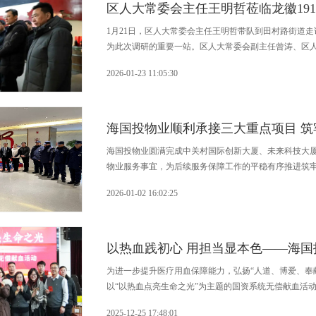
区人大常委会主任王明哲莅临龙徽19
1月21日，区人大常委会主任王明哲带队到田村路街道走
为此次调研的重要一站。区人大常委会副主任曾涛、区
街道党工委书记张彦祥、街道办事处主任宋强、街道党
2026-01-23 11:05:30
跃、龙徽1910文创园总经理卢洋携公司领导班子全程接
海国投物业顺利承接三大重点项目 
海国投物业圆满完成中关村国际创新大厦、未来科技大
物业服务事宜，为后续服务保障工作的平稳有序推进筑
2026-01-02 16:02:25
以热血践初心 用担当显本色——海
为进一步提升医疗用血保障能力，弘扬“人道、博爱、奉献
以“以热血点亮生命之光”为主题的国资系统无偿献血活
与。
2025-12-25 17:48:01