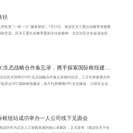
路径
拓宽 “一老一小” 服务路径，7月22日，海淀区关工委社会教育专顾委
调研交流。区关工委社会教育委副主任徐春财，北京社区文化促进会驻会
李岩松，中关村学区管理中心、人大附中实验小学相关负责人，以及区关
共同参与本次座谈。
海创元联合LEC AI、原点社区签署OPC生态战略合作备忘录，携手探索国际枢纽建设新路径
、原点社区共同举行OPC生态战略合作备忘录签约仪式，三方代表签署合作
焦原点OPC国际枢纽建设，各方代表围绕OPC生态建设、AI原生企业培
在通过多方资源协同，共同探索OPC生态从本地撮合服务向国际化运营
际枢纽站成功举办一人公司线下见面会
会上，海淀区作为北京人工智能发展的核心承载区，正式发布《海淀区关于全