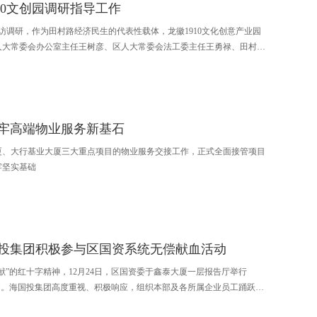
10文创园调研指导工作
访调研，作为田村路经济民生的代表性载体，龙徽1910文化创意产业园
人大常委会办公室主任王树彦、区人大常委会法工委主任王勇禄、田村路
工委副书记王彩玲陪同调研，北京海淀城市更新发展有限公司董事长程
待。
筑牢高端物业服务新基石
厦、大行基业大厦三大重点项目的物业服务交接工作，正式全面接管项目
牢坚实基础
国投集团积极参与区国资系统无偿献血活动
”的红十字精神，12月24日，区国资委于鑫泰大厦一层报告厅举行
动。海国投集团高度重视、积极响应，组织本部及各所属企业员工踊跃参