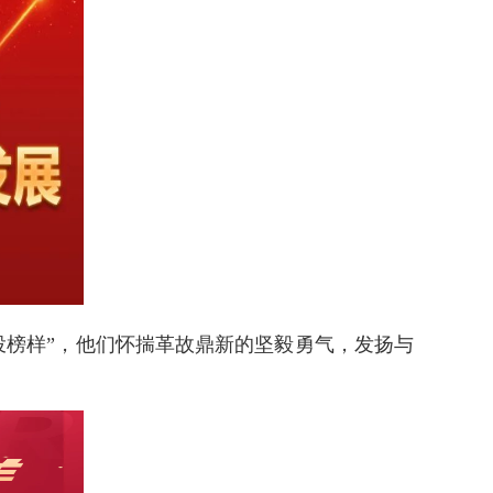
投榜样”，他们怀揣革故鼎新的坚毅勇气，发扬与